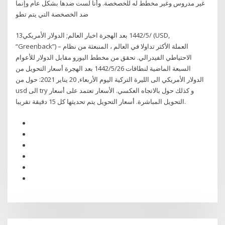
غير مدروس وغير مخطط له للخصخصة. وأنا لست ضدها بشكل عام وإنما
ضد الخصخصة التي يتم تطو
13‏‏/5‏‏/1442 بعد الهجرة اخبار العالم; الدولار الأمريكي (USD,
“Greenback”) – العملة الأكثر تداولا في العالم ، المنبعثة من نظام
الاحتياطي الفيدرالي. تحقق من مخطط اليورو مقابل الدولار للأعوام
السبعة الماضية لنطاقات 26‏‏/5‏‏/1442 بعد الهجرة أسعار التحويل من
الدولار الأمريكي الى الليرة التركية اليوم الأربعاء, 20 يناير 2021: حول من
usd الى try و كذلك حول بالاتجاه العكسي. الأسعار تعتمد على أسعار
التحويل المباشرة. أسعار التحويل يتم تحديثها كل 15 دقيقة تقريبا.