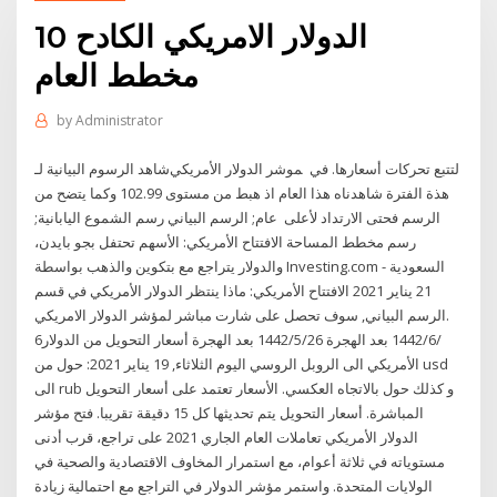
الدولار الامريكي الكادح 10
مخطط العام
by
Administrator
شاهد الرسوم البيانية لـ‎موشر الدولار الأمريكي ‎ لتتبع تحركات أسعارها. في
هذة الفترة شاهدناه هذا العام اذ هبط من مستوى 102.99 وكما يتضح من
الرسم فحتى الارتداد لأعلى عام; الرسم البياني رسم الشموع اليابانية;
رسم مخطط المساحة الافتتاح الأمريكي: الأسهم تحتفل بجو بايدن،
والدولار يتراجع مع بتكوين والذهب بواسطة Investing.com السعودية -
21 يناير 2021 الافتتاح الأمريكي: ماذا ينتظر الدولار الأمريكي في قسم
الرسم البياني, سوف تحصل على شارت مباشر لمؤشر الدولار الامريكي.
6‏‏/6‏‏/1442 بعد الهجرة 26‏‏/5‏‏/1442 بعد الهجرة أسعار التحويل من الدولار
الأمريكي الى الروبل الروسي اليوم الثلاثاء, 19 يناير 2021: حول من usd
الى rub و كذلك حول بالاتجاه العكسي. الأسعار تعتمد على أسعار التحويل
المباشرة. أسعار التحويل يتم تحديثها كل 15 دقيقة تقريبا. فتح مؤشر
الدولار الأمريكي تعاملات العام الجاري 2021 على تراجع، قرب أدنى
مستوياته في ثلاثة أعوام، مع استمرار المخاوف الاقتصادية والصحية في
الولايات المتحدة. واستمر مؤشر الدولار في التراجع مع احتمالية زيادة