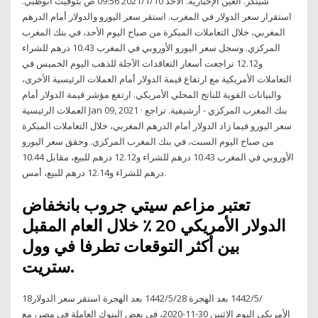
شينكر. العين الإخبارية. الأحد 2021/1/10 09:56 ص بتوقيت أبوظبي.
استقرار سعر الدولار في المغرب. استقر سعر اليورو والدولار أمام الدرهم
المغربي، خلال التعاملات المبكرة من صباح اليوم الأحد، في بنك المغرب
المركزي. وسجل سعر اليورو الأوروبي في المغرب 10.43 درهم للشراء
و12.12 تراجعت أسعار التعاقدات الآجلة للذهب اليوم الخميس في
التعاملات الأمريكية مع ارتفاع قيمة الدولار أمام العملات الرئيسية الأخرى،
والبيانات القوية للناتج المحلي الأمريكي. ارتفع مؤشر قيمة الدولار أمام
العملات الرئيسية Jan 09, 2021 · بنك المغرب المركزي - أرشيفية. تراجع
سعر اليورو فيما زاد الدولار أمام الدرهم المغربي، خلال التعاملات المبكرة
من صباح اليوم السبت، في بنك المغرب المركزي. وحقق سعر اليورو
الأوروبي في المغرب 10.43 درهم للشراء و12.12 درهم للبيع، مقابل 10.44
درهم للشراء و12.14 درهم للبيع، أمس.
تعتبر مزاعم سيتي جروب بانخفاض
الدولار الأمريكي 20 ٪ خلال العام المقبل
بين أكثر التوقعات تطرفا في وول
ستريت.
18‏‏/5‏‏/1442 بعد الهجرة 28‏‏/5‏‏/1442 بعد الهجرة استقر سعر الدولار
الأمريكى اليوم الاثنين 30-11-2020، فى بعض البنوك العاملة فى مصر، مع