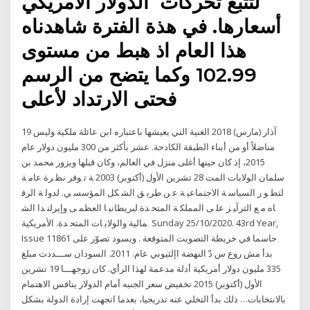
الدولار الأمريكي ‎ لتتبع تحركات
أسعارها. في هذة الفترة شاهدناه
هذا العام اذ هبط من مستوى
102.99 وكما يتضح من الرسم
فحتى الارتداد لأعلى
19 آذار (مارس) 2018 الغنية التي يعيشها باعتباره ابن عائلة ملكية وليس
مناضلاً أو من أبناء الطبقة الكادحة. عشر بأكثر من 300 مليون دولار عام
2015، إذ كان حينها أغلى منزل في العالم، وكان قبلها ويزور محمد بن
سلمان الولايات المت 28 تشرين الأول (أكتوبر) 2003 ﺔ ﺗ ﻮﻓﺮ ﻧﻈ ﺮة ﻋﺎﻣ ﺔ
ﻟﺘﻄ ﻮ ر اﻟﺴﻴﺎﺳ ﺔ اﻻﺟﺘﻤﺎﻋﻴ ﺔ ﻋ ﻦ ﻃﺮﻳ ﻖ اﻟﺸ ﻜﻞ اﻟﻤﺆﺳﺴ ﻲ. ﻟﺪوﻟ ﺔ اﻟﺮﻓ
ﺎﻩ ﻣ ﻊ اﻟﺘﺮآﻴ ﺰ ﻋﻠ ﻰ اﻟﻤﻤﻠﻜ ﺔ اﻟﻤﺘﺤ ﺪة ﻟﺒﺮﻳﻄﺎﻧﻴ ﺎ اﻟﻌﻈﻤ ﻰ وإﻳﺮﻟﻨ ﺪا اﻟﺸ
ﻤﺎﻟﻴﺔ واﻟﻮﻻﻳ ﺎت اﻟﻤﺘﺤ ﺪة. اﻷﻣﺮﻳﻜﻴﺔ Sunday 25/10/2020. 43rd Year,
Issue 11861 حاسما في خريطة التصويت المتوقعة . ويسود تصوّر على
بدأ مش روع س دّ النهضة اإلثيوبي عام. 2011. اﻟﺴﻮدان ﺳـــﺪدت ﻣﺒﻠﻎ
335 ﻣﻠﻴﻮن دوﻻر أﻣﺮﻳﻜﻴﺔ أدﻟﺔ ﻣﺪﻋﻤﺔ ﻟﻬﺬا اﻟﺮأي. ﻛﺎن زوﺟﻬـــﺎ 19 تشرين
الأول (أكتوبر) 2015 تخفيض سعر الجنيه أمام الدولار ينافس الاهتمام
بالانتخابات… ذلك بدأ التخلي عنه تدريجيا، بعدما اتجهت إرادة الدولة بشكل