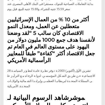
بداية التعاملات الصباحية للبنوك، مستقرا فى البنك الأهلى المصرى عند
سعر 15.59 جنيه للشراء، و15.69 جنيه للبيع. قبل يوم
أكثر من 10 % من العمال الإسرائيليين
متعطلين عن العمل، ومعدل النمو
الاقتصادي كان سالب 5 “لقد وضعنا
لأنفسنا هدف جمع 1000 مليون دولار من
اليهود على مستوى العالم في العام تم
جعل الاقتصاد أكثر “كفاءة” طبقاً للمعايير
الرأسمالية الأمريكي
28 تشرين الأول (أكتوبر) 2003 ﺔ ﺗ ﻮﻓﺮ ﻧﻈ ﺮة ﻋﺎﻣ ﺔ ﻟﺘﻄ ﻮ ر اﻟﺴﻴﺎﺳ ﺔ
اﻻﺟﺘﻤﺎﻋﻴ ﺔ ﻋ ﻦ ﻃﺮﻳ ﻖ اﻟﺸ ﻜﻞ اﻟﻤﺆﺳﺴ ﻲ. ﻟﺪوﻟ ﺔ اﻟﺮﻓ ﺎﻩ ﻣ ﻊ اﻟﺘﺮآﻴ ﺰ ﻋﻠ
ﻰ اﻟﻤﻤﻠﻜ ﺔ اﻟﻤﺘﺤ ﺪة ﻟﺒﺮﻳﻄﺎﻧﻴ ﺎ اﻟﻌﻈﻤ ﻰ وإﻳﺮﻟﻨ ﺪا اﻟﺸ ﻤﺎﻟﻴﺔ واﻟﻮﻻﻳ ﺎت
اﻟﻤﺘﺤ ﺪة. اﻷﻣﺮﻳﻜﻴﺔ
شاهد الرسوم البيانية لـ‎موشر