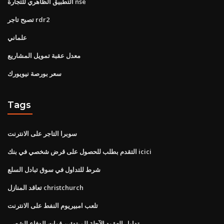
التطبيق الظاهري للتجارة nse
تصبح تاجر rdr2
علماني
معدل عقبة تمويل المشاريع
سعر بورصة نيويورك
Tags
سوبرا التاجر على الانترنت
التقدم بطلب للحصول على قرض شخصي في بنك icici
شرط للتداول في سوق تبادل السلع
تعاقد المنازل christchurch
تلعب امبيريوم النفط على الانترنت
تداول العقود الآجلة للمبتدئين قوات الدفاع الشعبي