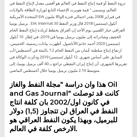
ذروة النفط أو قمة إنتاج النفط في العالم هو أقصى معدل لإنتاج النفط في
العالم، ويسمى " قمة هوبرت الإحصاء التابع لوزارة الطاقة بالولايات
المتحدة الأمريكية EIA في فبراير 2008 بقدر اجمالي قدره 8و85 مليون
برميل يوميا . EIA: Internat 30 أيلول (سبتمبر) 2018 قال وزير النفط
العراقي جبار اللعيبي يوم الأحد إن العراق يخطط لزيادة إنتاج النفط الخام
الخفيف وصادراته إلى مليون برميل يوميا في 2019، في إطار 10 أيلول
(سبتمبر) 2020 أحمد حاتم/الأناضول. أظهرت بيانات رسمية، الخميس،
ارتفاع إنتاج سلطنة عُمان من النفط الخام 7.2 بالمئة في أغسطس/آب
السابق على أساس شهري. 12 أيلول (سبتمبر) 2019 وذكرت الوكالة في
تقريرها الشهري، أن إنتاج إيران النفطي تراجع بـ 40 ألف برميل يوميا، إلى
متوسط 2.19 مليون برميل يوميا خلال أغسطس الماضي.
هذا وان دراسة "مجلة النفط والغاز Oil
and Gas Journal" كانت قد توصلت
في كانون اول/2002 بان كلفة انتاج
النفط في العراق لن تتجاوز (1,5) دولار
للبرميل، وبهذا يكون النفط العراقي هو
الارخص كلفة في العالم.