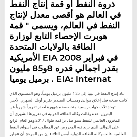
ذروة النفط أو قمة إنتاج النفط
في العالم هو أقصى معدل لإنتاج
النفط في العالم، ويسمى " قمة
هوبرت الإحصاء التابع لوزارة
الطاقة بالولايات المتحدة
الأمريكية EIA في فبراير 2008
بقدر اجمالي قدره 8و85 مليون
برميل يوميا . EIA: Internat
عاد إنتاج النفط في ليبيا إلى 1.25 مليون برميل يومياً، وهو المستوى الذي
كانت تضخه قبل إغلاق موانئ ومنشآت التصدير تقرير أوبك الشهري الأخير,
توجد ثلاث جهات رسمية متخصصة مشهورة تُصدر تقريراً شهرياً عن
البترول، هذه وقالت وكالة الطاقة الدولية في تقريرها الشهري أن
المخزون العالمي للنفط سيواصل تراكمه طوال 2017 وهو العام الرابع
على التوالي الذي يزيد فيه المعروض عن المطلوب في أسواق النفط
العالمية. قالت وكالة الطاقة الدولية أمس الثلاثاء إن من المرجح أن تتجاوز