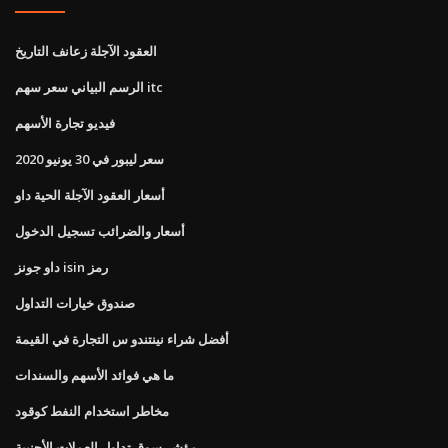
العقود الآجلة زعانف التاريخ
الرسم البياني سعر سهم itc
فيديو تجارة الأسهم
سعر ليبور في 30 يونيو 2020
أسعار العقود الآجلة الحية داو
أسعار والضرائب تسجيل الدخول
داو جونز isin رمز
صندوق خيارات التداول
أفضل شراء نينتندو س التجارة في القيمة
ما هي فوائد الأسهم والسندات
مخاطر استخدام النفط كوقود
مؤشر سوق تداول العملات الأجنبية