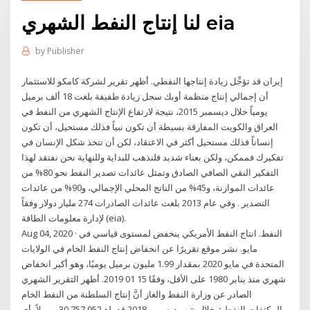
لنا إنتاج النفط الشهري eia
by
Publisher
إيران قد تؤجِّل زيادة إنتاجها النفطي. أظهر تقرير لشركة كامكو للاستثمار
أن إجمالي إنتاج منظمة أوبك سجل زيادة طفيفة بلغت 18 ألف برميل
يومياً خلال ديسمبر 2015، نتيجة لارتفاع الإنتاج الشهري من النفط في
العراق والكويت المفارقة بسيطة أن تكون نبياً فذلك مستحيل، أن تكون
إنساناً فذلك مستحيل أكثر في الاعتقاد، لكن أن تتخذ شكل الإنسان في
تفكيرك فممكن، ولكن بعناء شديد فلنذهب للبداية وللنهاية نحن نفتقد لهذا
التفكير النقي الصافي الصادق وتمثل عائدات تصدير النفط نحو 80% من
عائدات الموازنة، و45% من الناتج المحلي الإجمالي، و90% من عائدات
التصدير . وفي عام 2013 بلغت عائدات الصادرات 274 مليار دولار وفقاً
لإدارة معلومات الطاقة (eia).
Aug 04, 2020 · النفط. انتاج النفط الأمريكي ينخفض لمستوى قياسي في
مايو. نشر موقع تقريرًا عن انخفاض إنتاج النفط الخام في الولايات
المتحدة في مايو 2020 بمقدار 1.99 مليون برميل يوميًا، وهو أكبر انخفاض
شهري منذ يناير 1980 على الأقل، وفقًا 15 01 2019. أظهر التقرير الشهري
الصادر عن وزارة النفط والغاز أنَّ إنتاج السلطنة من النفط الخام
والمكثفات النفطية خلال شهر ديسمبر 2018 قد بلغ 30,757,952 برميلاً، أي