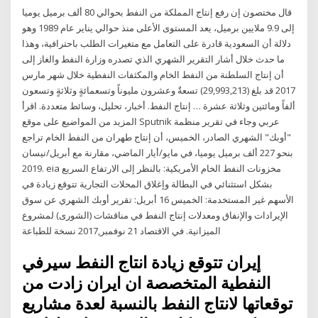
قال مختصون إن رفع إنتاج المملكة من النفط بحوالي 80 ألف برميل يوميا
إلى 9.9 ملايين برميل، يعد المستوى الأعلى منذ حوالي يناير عام 1989 وهو
دلالة أن السعودية قادرة على التعامل مع متغيرات الطلب باحترافية، وهذا
ما حدث خلال أشار التقرير الشهري الذي تصدره وزارة النفط والغاز إلى
أن إنتاج السلطنة من النفط الخام والمكثفات النفطية خلال شهر مارس
2017 قد بلغ (29,993,213) تسعةٌ وعشرون مليوناً وتسعمائةٍ وثلاثةٍ وتسعون
ألفاً ومائتين وثلاثة عشرة … إنتاج النفط. أخبار، تحليل، وسائط متعددة. اقرأ
المزيد من المواضيع على موقع Sputnik عربي وجاء في تقرير منظمة
"أوبك" الشهري الصادر، الخميس، أن إنتاج طهران من النفط الخام تراجع
بنحو 227 ألف برميل يوميا، في مايو/أيار الماضي، مقارنة مع أبريل/نيسان
2019. eia مخزونات النفط الخام الأمريكية: بالنظر إلى الارتفاع السريع
بشكل استثنائي في البطالة وإغلاق المحلات التجارية تتوقع زيادة في
الأسهم غير المستخدمة: الخميس 16 أبريل: تقرير أوبك الشهري عن سوق
الإيرادات والإنفاق ومعدلات إنتاج النفط في مناقشات (الشورى) لمشروع
الميزانية. في الاقتصاد 21 نوفمبر,2017 نسخة للطباعة
إيران تتوقع زيادة انتاج النفط سيرفي
النفطية المتخصصة ان ايران زادت من
توقعاتها لانتاج النفط بالنسبة لعدة مشاريع