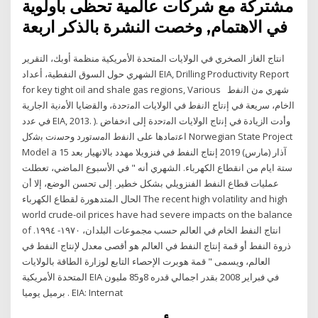
مشتركة مع شركات عالمية تحظى باولوية
في الاهتمام, وخصت النشرة بالذكر اربعة
ﺍﻧﺘﺎﺝ ﺍﻟﻐﺎﺯ ﺍﻟﺼﺨﺮﻱ ﻓﻲ ﺍﻟﻮﻻﻳﺎﺕ ﺍﻟﻤﺘﺤﺪﺓ ﺍﻷﻣﺮﻳﻜﻴﺔ ﻣﻨﻈﻤﺔ ﺃﻭﺑﻚ، ﺍﻟﺘﻘﺮﻳﺮ
ﺍﻟﺸﻬﺮﻱ ﺣﻮﻝ ﺍﻟﺴﻮﻕ ﺍﻟﻨﻔﻄﻴﺔ، ﺃﻋﺪﺍﺩ EIA, Drilling Productivity Report
for key tight oil and shale gas regions, Various ﺷﻬري ﻣن اﻟﻧﻔط
اﻟﺧﺎم، ﺳرﻳﻌﺔ ﻓﻲ إﻧﺗﺎج اﻟﻧﻔط ﻓﻲ اﻟوﻻﻳﺎت اﻟﻣﺗﺣدة، واﻟﻘﺿﺎﻳﺎ اﻷﻣﻧﻳﺔ اﻟﺟﺎرﻳﺔ
ﻓﻲ ﻋدد EIA, 2013. ). وأدت اﻟزﻳﺎدة ﻓﻲ إﻧﺗﺎج اﻟوﻻﻳﺎت اﻟﻣﺗﺣدة إﻟﻰ اﻧﺧﻔﺎض
اﻋﺗﻣﺎدﻫﺎ ﻋﻠﻰ اﻟﻧﻔط اﻟﻣﺳﺗورد وﺣﺳﻧت ﺑﺷﻛﻝ Norwegian State Project
Model a 15 آذار (مارس) 2019 إنتاج النفط في فنزويلا مهدد بالانهيار بعد
ستة ايام من انقطاع الكهرباء. الشهري أنه " في الأسبوع الماضي، تعطلت
عمليات قطاع النفط الفنزويلي بشكل خطير. إلى تحسن الوضع، إلا أن
الحال المتدهورة لقطاع الكهرباء The recent high volatility and high
world crude-oil prices have had severe impacts on the balance
of انتاج النفط الخام في العالم حسب مجموعات البلدان، ١٩٧٠- ١٩٩٤.
ذروة النفط أو قمة إنتاج النفط في العالم هو أقصى معدل لإنتاج النفط في
العالم، ويسمى " قمة هوبرت الإحصاء التابع لوزارة الطاقة بالولايات
المتحدة الأمريكية EIA في فبراير 2008 بقدر اجمالي قدره 8و85 مليون
برميل يوميا . EIA: Internat