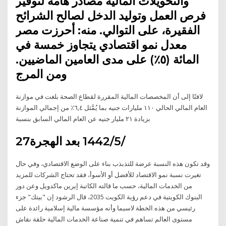
والتحويلات المالية مصادر هامة لتوفير
فرص العمل وتوليد الدخل لصالح الشرائح
الفقيرة، على التوالي. منه: أحرزت مصر
معدل نمو اقتصادي يتجاوز خمسة في
المائة (٥٪) على مدى العامين الماضيين.
ومن المرج
لافتًا إلى أن المخصصات المالية المقررة لقطاع الصحة بلغت في موازنة
العام المالي الحالي ١١٠ مليارات جنيه بما يُمَّثل ٦,٤٪ من إجمالي الموازنة
بزيادة ٢١ مليار جنيه عن العام المالي السابق بنسبة
27‏‏/5‏‏/1442 بعد الهجرة
وقد تكون هذه النسبة عرضة للتذبذب بناء على الوضع الاقتصادي، وفي حال
تغيرت نسبة نمو الاقتصاد للأفضل أو الأسوأ، فقد تحتاج الشركات للمزيد
من الخدمات المالية، حسب ما قالته الكاتبة إيرين ماكدويل وعن دور
البنوك الكويتية في دعم رؤية الكويت 2035، قال الرشود إن "بيتك" جزء
رئيسي من هذه الخطة لاسيما وأنه مؤسسة مالية إسلامية رائدة على
مستوى العالم تساهم في تنمية صناعة الخدمات المالية حلقة نقاش