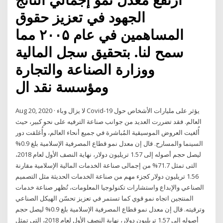
الجهود في تعزيز حقوق
المساهمين في عام ۲۰۰۵ مما
سمح لنا. بتحقيق سجل المالية
ووزارة الصناعة والتجارة
ومؤسسة نقد ال
Aug 20, 2020 · لا يزال وباء Covid-19 يؤثر على مليارات الأشخاص حول
العالم. فقد تضررت العديد من جوانب صناعة الترفيه على نحو كبير، حيث
أُلغيت العروض الموسيقية المُباشرة في جميع أنحاء العالم، وأُغلقت دور
السينما والمسارح. قال إن معدل نمو قطاع المصرفية الإسلامية بلغ 0.9%
ليصل حجم أصوله إلى 1.57 تريليون دولار، نهاية النصف الأول لعام 2018،
التى تمثل 71.7% من إجمالى صناعة الخدمات المالية الإسلامية مقارنة
1.56 تريليون دولار كجزء مهم من صناعة الخدمات الحديثة مثل التصميم
الصناعي والإبداع واستشارات تكنولوجيا المعلومات، تُظهر صناعة خدمات
المنتجين اتجاه نمو قوي كما تستمر في تعزيز تحسّن الهيكل الصناعي
وترقيته. قال إن معدل نمو قطاع المصرفية الإسلامية بلغ 0.9% ليصل حجم
أصوله إلى 1.57 تريليون دولار، نهاية النصف الأول لعام 2018، التى تمثل