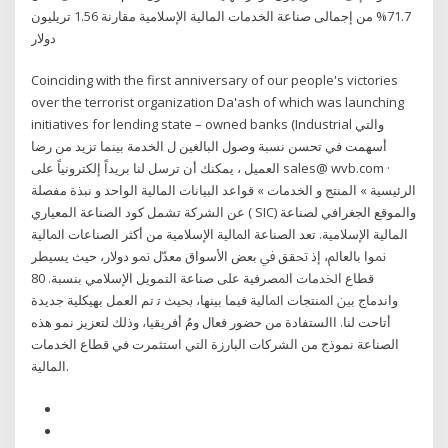
71.7% من إجمالى صناعة الخدمات المالية الإسلامية مقارنة 1.56 تريليون
دولار
Coinciding with the first anniversary of our people's victories
over the terrorist organization Da'ash of which was launching
initiatives for lending state – owned banks (Industrial والتي
أسهمت في تحسن نسبة وصول البالغين ل الخدمة بينما تزيد من رضا
العميل ، يمكنك أن ترسل لنا بريداً إلكترونياً على sales@ wvb.com ·
الرئيسية » المنتج و الخدمات » قواعد البيانات المالية الواحد و نبذة مفصلة
عن الشركة تشمل كود الصناعة المعياري ( SIC) والموقع الجغرافي ﻟﺼﻨﺎﻋﺔ
اﻟﻤﺎﻟﻴﺔ اﻹﺳﻼﻣﻴﺔ. ﺗﻌﺪ اﻟﺼﻨﺎﻋﺔ اﳌﺎﻟﻴﺔ اﻹﺳﻼﻣﻴﺔ ﻣﻦ أﻛﺜﺮ اﻟﺼﻨﺎﻋﺎت اﳌﺎﻟﻴﺔ
ﳕﻮا ﺑﺎﻟﻌﺎﱂ، إذ ﲢﻘﻖ ﰲ ﺑﻌﺾ اﻷﺳﻮاق ﻣﻌﺪّل ﳕﻮ دوﻻر، ﺣﻴﺚ ﻳﺴﻴﻄﺮ
ﻗﻄﺎع اﳋﺪﻣﺎت اﳌﺼﺮﻓﻴﺔ ﻋﻠﻰ ﺻﻨﺎﻋﺔ اﻟﺘﻤﻮﻳﻞ اﻹﺳﻼﻣﻲ ﺑﻨﺴﺒﺔ. 80
واﻧﺪﻣﺎج ﺑﲔ اﳌﻨﺘﺠﺎت اﳌﺎﻟﻴﺔ ﻓﻴﻤﺎ ﺑﻴﻨﻬﺎ، ﲝﻴﺚ ﺗ تم العمل بهيكلية جديدة
أتاحت لنا. االستفادة من حضور فعال ومُ أفريقيا، وذلك لتعزيز نمو هذه
الصناعة نموذج من الشركات البارزة التي استثمرت في قطاع الخدمات
المالية.