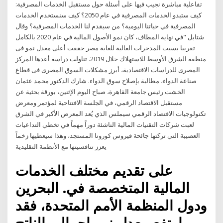
تفاعلية مباشرة نجيب فيها على أسئلة حول مستقبل الخدمات المصرفية:
كيف ستبدو الخدمات المصرفية في عام 2050؟ كيف سنستخدم الخدمات
المصرفية في حياتنا اليومية؟ من سيقدم لنا الخدمات المصرفية؟ وقال
شتابل "في نهاية المطاف، كان نمو الأصول المالية في عام 2020 بالكامل
تقريبا بسبب المدخرات العالية للغاية مصر حققت أعلى معدل نمو فى
منطقة الشرق الأوسط للاستهلاك خلال 2019. تناولت دراسة أعدها المركز
المصرى للدراسات الاقتصادية، أبرز مشكلات السوق المصرى فى قطاع
صناعة الدواء، مطالبة بإصلاح سوق الدواء. شارك الدكتور محمد عثمان
الخشت رئيس جامعة القاهرة، صباح اليوم الإثنين، بورقة بحثية عن
مستقبل الاقتصاد الرقمي، في الجلسة الافتتاحية لمؤتمر ومعرض
تكنولوجيات الاقتصاد الرقمي سيملس الذي يُعد المعرض الأكبر في الشرق
لعبت شركات التقنيات المالية الناشئة دوراً مهماً في تخطي التداعيات
العصيبة التي تركتها جائحة فيروس كورونا المستجد، وهذا سيعطيها زخماً
يعزز تنافسيتها مع الأنظمة التقليدية
على تقديم مختلف الخدمات
المالية المتخصصة في. البحرين
ودول المنظمة الأمم المتحدة، فقد
ارتفع معدل نمو إجمالي الناتج