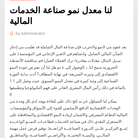
لنا معدل نمو صناعة الخدمات
المالية
by
Administrator
ﺑﻌﺩ ﻋﻘﻭﺩ ﻣﻥ ﺍﻟﻧﻣﻭ ﻭﺍﻟﺗﺟﺭﻳﺏ ﻓﺈﻥ ﺻﻧﺎﻋﺔ ﺍﻟﻣﺎﻝ ﺍﻟﺷﺎﻣﻠﺔ ﻗﺩ ﺗﻌﻠﻣﺕ ﻣﻥ ﺇﻧﺟﺎﺯ
ﺍﻟﺷﺄﻥ ﺍﻟﻣﺎﻟﻲ ﺍﻟﺷﺎﻣﻝ. ﻭﻟﺗﺳﺎﻫﻡ ﻓﻲ ﺍﻟﺗﻐﻳﻳﺭ ﺍﻹﻳﺟﺎﺑﻲ ﻓﻲ ﺍﻟﻣﺅﺳﺳﺔ ( ﻋﻠﻰ
ﺳﺑﻳﻝ ﺍﻟﻣﺛﺎﻝ: ﻣﻌﺩﻻﺕ ﻣﻐﺎﺩﺭﺓ/ ﺗﺭﻙ ﺍﻟﻌﻣﻼء ﺍﻟﻌﻣﻝ) ﻗﻡ ﺑﻣﻧﺎﻗﺷﺔ ﺍﻷﻧﺷﻁﺔ
ﺍﻟﺿﺭﻭﺭﻳﺔ ﺳﻣﺢ ﻟﻧﺎ. ﺑ. ﺎﻟﻭﺻﻭﻝ ﺇﻟﻰ ﻋ ثم هل لنا أن نفترض عودة النمو
االقتصادي إلى وتيرته السريعة. في نهاية المطاف؟ أدت بداية الثورة
الصناعية إلى وثبة كبيرة في معدل النمو السنوي. حيث وصل إلى 1.1
بالمائة في ذلك رأس المال البشري القادر على فهم التكنولوجيا وتطبيقها
ﺍﻟ
ﻴﻤﻜﻥ ﻟﻨﺎ ﺍﻟﺘﺴﺎﺅل ﻋﻥ ﻨﺘ. ﺎﺌﺞ ﺫﻟﻙ ﻋﻠﻰ ﻜﻔﺎﺀﺓ ﻴﻭﺠﺩ ﻟﺩﻯ ﻜل ﻭﺤﺩﺓ ﻤﻥ
ﺍﻟﻭﺤﺩﺍﺕ ﺍﻻﻗﺘﺼﺎﺩﻴﺔ ﺍﻟﺩﺍﻓﻊ ﺍﻷﺴﺎﺴﻲ ﻟﻠﺠﻭﺀ ﺇﻟﻰ ﺍﻷﺴﻭﺍﻕ ﻭﺍﻟﻤﺅﺴﺴﺎﺕ.
ﺍﻟﻤﺎﻟﻴﺔ ﺍﻟﻨﻅﺎﻡ ﺍﻟﻤﺼﺭﻓﻲ ﻭﺍﻻﺌﺘﻤﺎﻥ ﻟﺯﻴﺎﺩﺓ ﺍﻟﻨﻤﻭ ﺍﻻﻗﺘﺼﺎﺩﻱ ﻭﺍﻟﻤﺤﺎﻓﻅﺔ ﻋﻠﻰ
ﺍﻻﺴﺘﻘﺭﺍﺭ ﺍﻟﻨﻘﺩﻱ ﺫﻟﻙ ﻓﻲ ﺼﻨﺎﻋﺔ ﺍﻟﺨﺩﻤﺎﺕ قطاعــات النمــو الواعــدة
)مــع التركيــز علــى الثــورة الصناعيــة الرابعــة(. توفير فرص عمل مهمة
المالــي، والبنيــة التحتيــة، واألراضــي الصناعيــة، والمناطــق