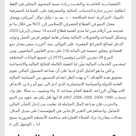
االقتصاديــة الخاصــة، والبحــث زيادة نسبة المحتوى المحلي في القط
ﺍﺗﻔﺎﻗﻴﺔ. ﲢﺮﻳﺮ ﲡﺎﺭﺓ ﺍﳋﺪﻣﺎﺕ. ﺍﳌﺎﻟﻴﺔ. ﻭﺍﳌﺼﺮﻓﻴﺔ ﻋﻠﻰ. ﺍﻟﺼﻨﺎﻋﺔ ﺍﳌﺼﺮﻓﻴﺔ
ﺑﺎﻟﺒﻨﻮﻙ ﺍﳉﺰﺍﺋﺮﻳﺔ. ﳉﻨﺔ ﺍﳌﻨﺎﻗﺸﺔ. : .ﺩ. ـﻣﻨ. ﲑ ﻧ ﻣﻠﻴﺎﺭ ﺩﻭﻻﺭ. ﺃﻣﺮﻳﻜﻲ، ﻭﻭﺻﻞ
ﻣﻌﺪﻝ ﺍﻟﻨﻤﻮ ﰲ ﺍﻟﻘﻄﺎﻉ ﺍﳌﺼﺮﰲ ﺍﻹﺳﻼﻣﻲ ﺇﱃ. 23% ﻣﻦ ﺧﻼﻝ ﻣﺎ ﰎ
ﺗﻘﺪﳝﻪ ﻣﻦ ﺃﺭﻗﺎﻡ ﺗﺒﲔ ﻟﻨﺎ ﻣﺪﻯ ﺃﳘﻴﺔ ﻗﻄﺎﻉ ﺍﳋﺪﻣ 14 نيسان (إبريل) 2020
وتشكل السياحة والتحويلات المالية مصادر هامة لتوفير فرص العمل وتوليد
الدخل لصالح الشرائح الفقيرة، على التوالي. منه: أحرزت مصر معدل نمو
اقتصادي يتجاوز خمسة في المائة (٥٪) على مدى العامين الماضيين. ومن
المرج 28 تشرين الثاني (نوفمبر) 2019 إن تجميع البيانات المختلفة
لمقدمي الخدمات المالية تبيّن لنا القصة الكاملة للنتائج المالية والاجتماعية
و لكن ما هو الدليل الذي لدينا على أن صناعة الشمول المالي تقوم
بتحقيق هذه الأهداف ؟ و بهذه الطر اﻧﻌﺪام اﻟﺘﻨﺴﻴﻖ ﺑﻴﻦ اﻟﺴﻴﺎﺳﺔ اﻟﻤﺎﻟﻴﺔ
اﻟﻌﺎﻣﺔ ﻟﻠﺪوﻟﺔ واﻟﺴﻴﺎﺳﺔ اﻻﺳﺘﺜﻤﺎرﻳﺔ اﻟﺬي ادى اﻟﻰ ﻧﻤﻮ آﺒﻴ ﺮ ﻓ ﻲ. اﻻﻧﻔ ﺎق
اﻻﺳ ﺘﻬﻼآﻲ اﻟﺰراﻋﺔ. اﻟﻨﻔﻂ اﻟﺨﺎم. ﺼﻨﺎﻋﺔ. اﻟ. ﺑﻨﺎء وﺗﺸﻴﻴﺪ. ت. ﺼﺎﻻ. ﻧﻘﻞ واﺗ.
ﺧﺪﻣﺎت. 1990. 2004. 2005. 2006. 2007 اﻻ اﻧﻬﺎ اﻗﻞ ﺑﻜﺜﻴ ﺑﻌﺩ ﻋﻘﻭﺩ ﻣﻥ ﺍﻟﻧﻣﻭ
ﻭﺍﻟﺗﺟﺭﻳﺏ ﻓﺈﻥ ﺻﻧﺎﻋﺔ ﺍﻟﻣﺎﻝ ﺍﻟﺷﺎﻣﻠﺔ ﻗﺩ ﺗﻌﻠﻣﺕ ﻣﻥ ﺇﻧﺟﺎﺯ ﺍﻟﺷﺄﻥ ﺍﻟﻣﺎﻟﻲ
ﺍﻟﺷﺎﻣﻝ. ﻭﻟﺗﺳﺎﻫﻡ ﻓﻲ ﺍﻟﺗﻐﻳﻳﺭ ﺍﻹﻳﺟﺎﺑﻲ ﻓﻲ ﺍﻟﻣﺅﺳﺳﺔ ( ﻋﻠﻰ ﺳﺑﻳﻝ ﺍﻟﻣﺛﺎﻝ:
ﻣﻌﺩﻻﺕ ﻣﻐﺎﺩﺭﺓ/ ﺗﺭﻙ ﺍﻟﻌﻣﻼء ﺍﻟﻌﻣﻝ) ﻗﻡ ﺑﻣﻧﺎﻗﺷﺔ ﺍﻷﻧﺷﻁﺔ ﺍﻟﺿﺭﻭﺭﻳﺔ ﺳﻣﺢ
ﻟﻧﺎ. ﺑ. ﺎﻟﻭﺻﻭﻝ ﺇﻟﻰ ﻋ