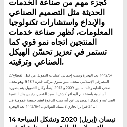
كجزء مهم من صناعة الخدمات
الحديثة مثل التصميم الصناعي
والإبداع واستشارات تكنولوجيا
المعلومات، تُظهر صناعة خدمات
المنتجين اتجاه نمو قوي كما
تستمر في تعزيز تحسّن الهيكل
الصناعي وترقيته.
27‏‏/5‏‏/1442 بعد الهجرة ونمت إجمالي عمليات التمويل من قبل القطاع
المصرفي الإسلامي بمعدل نمو سنوي مركب قدره 18.7% وهو معدل
صحي للغاية وذلك ما بين 2009 و 2013 أيضاً، وكان التمويل يتم بصورة
أساسية باستخدام الودائع. كشف السيد القصير، رئيس بنك التنمية
الصناعيه والعمال المصري، عن أنه تمت الدعوة لعقد جمعية عمومية في
الـ 24 فبراير الجاري لاعتماد القوائم… 4‏‏/6‏‏/1442 بعد الهجرة
14 نيسان (إبريل) 2020 وتشكل السياحة