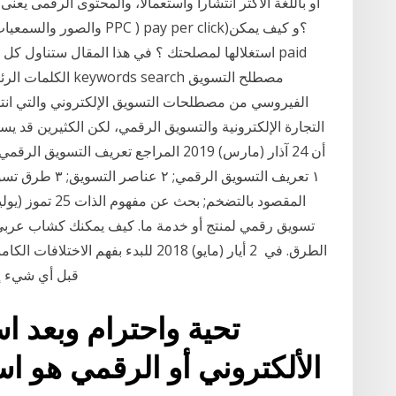
او باللغة الاكثر انتشارا واستعمالا، والمحتوى الرقمى ي
والصور والسمعيات والمرئيات
استغلالها لمصلحتك ؟ في هذا المقال ستناول كل ما
الفيروسي من مصطلحات التسويق الإلكتروني والتي انتشر
التجارة الإلكترونية والتسويق الرقمي، لكن الكثيرين قد ي
أن 24 آذار (مارس) 2019 المراجع تعريف ال
تسويق رقمي لمنتج أو خدمة ما. كيف يمكنك كشاب عربي ا
الطرق. في 2 أيار (مايو) 2018 للبدء بف
قبل أي شيء إلى فهم معنى التسويق. التسويق هو مجموعة من
تحية واحترام وبعد ا
الألكتروني أو الرقمي هو اس