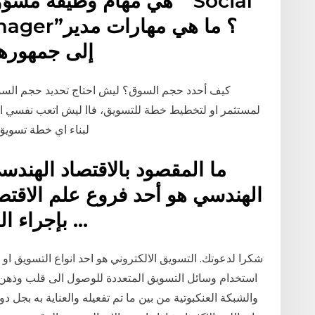
هي مهام وظيفة مسؤول الس
ng manager
إلى جمهوره
كيف أحدد حجم السوق؟ ليش احتاج تحديد حجم السوق
لمستثمر او لتخطيط خطة للتسويق، فاا ليش اتعب نفسي اصل
لبناء اي خطة تسويق صحيحة ودقي
الهندسي هو أحد فروع علم الاقتصاد
بإجراء الدراسات العلمية المتخصصة …
شكرا لدعوتك. التسويق الالكتروني هو احد انواع التسويق او
استخدام وسائل التسويق المتعددة للوصول الى قلب وذهن ا
والشبكة العنكبوتية من بين ما تم تفعيله والعناية به بجل د