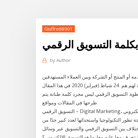
Giuffre68901
بكلمة التسويق الرقمي
by
Author
مة أو المنتج أو الشركة وبين العملاء المستهدفين
عن طريق تحديد الشريحة المستهدفة، وإيصال قيمة حقيقة لهم هم 24 شباط (فبراير) 2020 في هذا المقال
طوة. التسويق الرقمي ليس مجرد كلمة طنانة يتم
طرحها في المقالات ومواقع
التسويق الرقمي – Digital Marketing، أو ما يطلق عليه أيضًا التسويق الإلكتروني – E-Marketing، صيحة
ة تطور التكنولوجيا واستحداثها لعدد كبير جدًا من
ختلاف بين التسويق الرقمي والتسويق عبر وسائل
عا عليه معا. ما هو التسويق الإلكتروني؟ muhammad ahmad 2020-04-