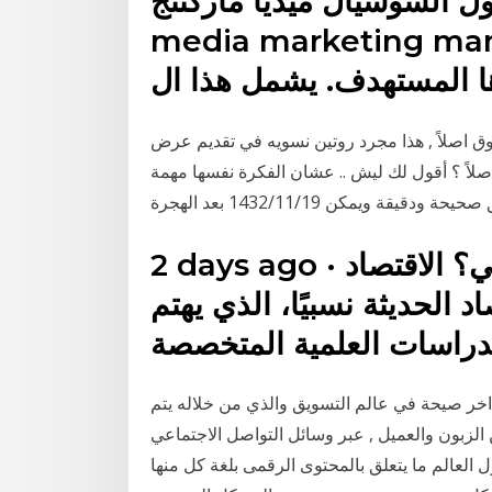
وشيال ميديا ماركتنج ” Social
media marketi”؟ ما هي مهارات مدير
ا المستهدف. يشمل هذا ال
 اصلاً , هذا مجرد روتين نسويه في تقديم عرض
اً ؟ أقول لك ليش .. عشان الفكرة نفسها مهمة
قة ويمكن 19‏‏/11‏‏/1432 بعد الهجرة
2 days ago · ما المقصود بالاقتصاد الهندسي؟ الاقتصاد
 الحديثة نسبيًا، الذي يهتم
 اخر صيحة في عالم التسويق والذي من خلاله يتم
لزبون والعميل , عبر وسائل التواصل الاجتماعي
ول العالم ما يتعلق بالمحتوى الرقمى بلغة كل منها