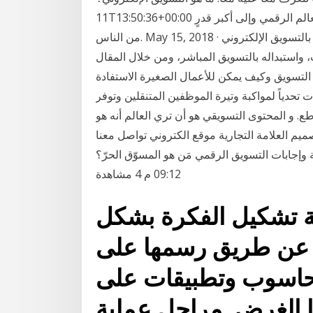
11T13:50:36+00:00 هو المستقبل الذي يُهمُ كلَ شخص يريدُ إيصال خدمته إلى العالم الرقمي وإلى أكبر قدرٍ
من الناس. May 15, 2018 · نقصد بالتسويق الإلكتروني Digital Marketing أو التجارة الإلكترونية، هي تلك
، واستبداله بالتسويق المباشر، ومن خلال المقال
التسويق وكيف يمكن للأعمال الصغيرة الاستفادة
تحدياً لمواكبة وتيرة الموظفين المتنقلين وتوفر
طع. و المحتوى التسويقي هو أن تري العالم أنه هو
ميم العلامة التجارية موقع الكتروني تواصل معنا
 التسويق الرقمي مَن هو المسوّق الحرّ؟ hadi Shams بتاريخ 5 ديسمبر , 2020 -
09:12 م 4 مشاهدة
ة تشكيل الفكرة بشكل
ذ عن طريق رسمها على
حاسوب وتطبيقات على
 الغرض. مراحل عملية