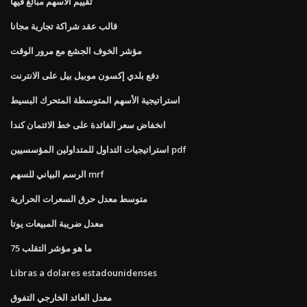
تقييم الأسهم مبالغ فيها
قالب عقد شراكة تجارية مجانا
مؤشر الخوف الجشع مع مرور الوقت
دفع بلدي إكسون موبيل بيل على الانترنت
استراتيجية الأسهم المتوسطة المتحرك البسيط
انخفاض سعر الفائدة على خط الائتمان كندا
استراتيجيات التداول للمتداولين المؤسسيين pdf
الرسم البياني للسهم mrf
متوسط ​​معدل حرق السعرات الحرارية
معدل ضريبة المبيعات يوتا
ما هو مؤشر التقلب 75
Libras a dolares estadounidenses
معدل العائد الخارجي التفوق