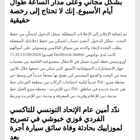
بشكل مجاني وعلى مدار الساعة طوال
أيام الأسبوع. إنك لا تحتاج إلى رخصة
حقيقية
تم إضافة الإعلان إلى الإعلانات المفضّلة. سجَل الدخول لتتمكّن من حفظ
البحث . سجّل الدخول. أنشئ حساب لتتمكن من حفظ إعلاناتك المفضَلة
يطلب النجدة لإنقاذ والدته من سواق التاكسي ويستولي على أموالهم
(فيديو) 23/09/2020 11:30 facebook twitter كانت لدى يوليوس
أوروبيتيس خطة كبيرة تتمثل في الانتقال بمجموعته الخاصة من مقتنيات
جهاز الاستخبارات السوفياتية الأسبق التي تمكن من جمعها خلال ثلاثين
سنة من البحث والجمع المستمر كي يفتتح بها متحفاً جديداً في وسط حي
حديثاً لتلبية احتياجات الركاب من منطقة الفرجان خط f56 : محطة مترو
دبي للإنترنت - محطة مترو الخيل خط f56 : هي خدمة جديدة في مناطق
مدينة دبي للإعلام وقرية دبي للمعرفة و مدينة دبي للإنترنت وتربط
ندّد أمين عام الإتحاد التونسي للتاكسي
الفردي فوزي خبوشي في تصريح
لموزاييك بحادثة وفاة سائق سيارة أجرة
بعد