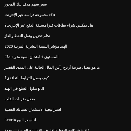
سعر سهم هدف بنك المحور
مجموعة دراسة عبر الإنترنت cfa
هل يمكنني شراء بطاقات فيزا مسبقة الدفع عبر الإنترنت؟
نظم تخزين ونقل النفط والغاز
الهند مؤشر التنمية البشرية المرتبة 2020
Cfa المستوى 1 امتحان نسبة مئوية
ما هو معدل ضريبة أرباح رأس المال الحالية على المدى القصير
كيف يعمل الترابط التعاقدي؟
تداول السلع في الهند pdf
معدل ضربات القلب
استراتيجية الاستثمار السبائك الفضية
Scotia لنا سعر البيع
قائمة شركات النفط والغاز في الإمارات العربية المتحدة