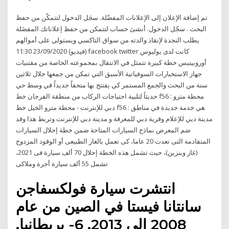
تم إضافة الإعلان إلى الإعلانات المفضّلة. سجَل الدخول لتتمكّن من حفظ
البحث . سجّل الدخول. أنشئ حساب لتتمكن من حفظ إعلاناتك المفضَلة
يطلب النجدة لإنقاذ والدته من سواق التاكسي ويستولي على أموالهم
(فيديو) 23/09/2020 11:30 facebook twitter كانت لدى يوليوس
أوروبيتيس خطة كبيرة تتمثل في الانتقال بمجموعته الخاصة من مقتنيات
جهاز الاستخبارات السوفياتية الأسبق التي تمكن من جمعها خلال ثلاثين
سنة من البحث والجمع المستمر كي يفتتح بها متحفاً جديداً في وسط حي
حديثاً لتلبية احتياجات الركاب من منطقة الفرجان خط f56 : محطة مترو
دبي للإنترنت - محطة مترو الخيل خط f56 : هي خدمة جديدة في مناطق
مدينة دبي للإعلام وقرية دبي للمعرفة و مدينة دبي للإنترنت وتربط هذا وقد
ضم المعرض نماذج السيارات المتاحة ضمن خطة إحلال السيارات
المتقادمة التى تعدت 20 عاما، كى تعمل بالغاز الطبيعى أو الوقود المزدوج
(غاز وبنزين)، حيث تشمل هذه الخطة إحلال 70 ألف سيارة فى 2021،
تشمل 55 ألف سيارة أجرة وملاكى
انتشرت سيارة فولكسفاجن
سانتانا فيستا في الصين من عام
2008 إلى 2013. 6- بريطانيا.