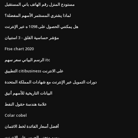
مستودع المنزل رقم الهاتف باني المستقبل
لماذا يشتري المستثمر الأسهم المفضلة؟
هل يمكنني الحصول على 1098 ه عبر الإنترنت
مؤشر حساسية القلق - 3 استبيان
Ftse chart 2020
الرسم البياني سعر سهم itc
التطبيق citibusiness على الانترنت
دورات التمويل عبر الإنترنت مع شهادات المملكة المتحدة
البيانات التاريخية للأسهم أنيق
علامة هندسة حقول النفط
Colar cobel
أفضل أسعار الفائدة لخط الائتمان
رسم منحنى الجرس على الانترنت