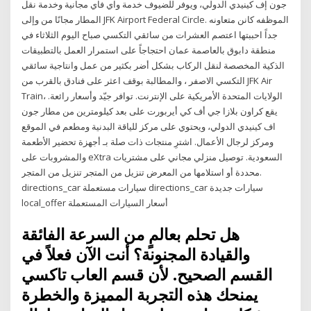
جون إف كينيدي الدولي، ويوفر للضيوف خدمة واي فاي مجانية وخدمة نقل
المطار مجانًا من وإلى JFK Airport Federal Circle. الموظفه كانن متعاونه
جداً احببتها اعتصم العشرات من سائقي التكسي صباح اليوم الثلاثاء في
منطقة دابوق بالعاصمة عمان احتجاجاً على استمرار العمل بالتطبيقات
الذكية المخصصة لنقل الركاب بشكل أضر بكثير من عمل وانتاجية سائقي
التكسي الاصفر ، والمطالبة بوقف اعثر على فنادق بالقرب من JFK Air
Train، الولايات المتحدة الأمريكية على الإنترنت. توافر جيّد وأسعار رائعة.
يقع كراون بلازا جي أف كي أيربورت على بعد كيلومترين من مطار جون
اف كينيدي الدولي، ويحتوي على مركز للياقة البدنية ومطعم في الموقع
ومركز لرجال الأعمال. اشترِ منتجات ذات صلة بـ أجهزة تحضير الأطعمة
والمشروبات على eXtra السعودية. توصيل منزلي مجاني على مشتريات
محددة أو استلامها من المعرض تنزيل من المتجر تنزيل من المتجر.
directions_car سيارات مستعملة directions_car سيارات جديدة
local_offer أسعار السيارات المستعملة
هل تحلم بعالمٍ من السرعة الفائقة
والقيادة المجنونة؟ أنت الآن فعلاً في
القسم الصحيح. لأن قسم العاب تاكسي
يمنحك هذه التجربة المميزة والخطرة