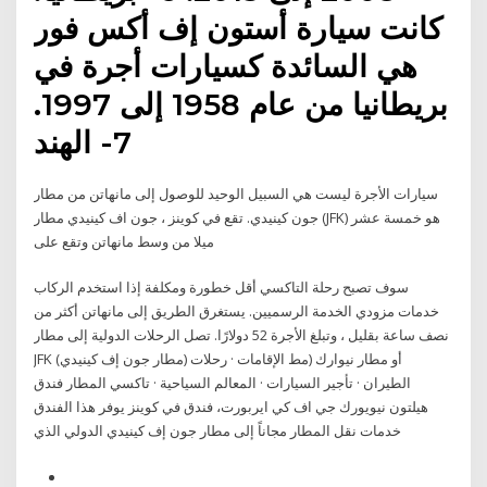
كانت سيارة أستون إف أكس فور
هي السائدة كسيارات أجرة في
بريطانيا من عام 1958 إلى 1997.
7- الهند
سيارات الأجرة ليست هي السبيل الوحيد للوصول إلى مانهاتن من مطار
جون كينيدي. تقع في كوينز ، جون اف كينيدي مطار (JFK) هو خمسة عشر
ميلا من وسط مانهاتن وتقع على
سوف تصبح رحلة التاكسي أقل خطورة ومكلفة إذا استخدم الركاب
خدمات مزودي الخدمة الرسميين. يستغرق الطريق إلى مانهاتن أكثر من
نصف ساعة بقليل ، وتبلغ الأجرة 52 دولارًا. تصل الرحلات الدولية إلى مطار
JFK (مطار جون إف كينيدي) أو مطار نيوارك (مط الإقامات · رحلات
الطيران · تأجير السيارات · المعالم السياحية · تاكسي المطار فندق
هيلتون نيويورك جي اف كي ايربورت، فندق في كوينز يوفر هذا الفندق
خدمات نقل المطار مجاناً إلى مطار جون إف كينيدي الدولي الذي