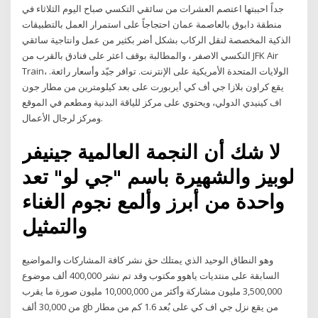
جداً احببتها اعتصم العشرات من سائقي التكسي صباح اليوم الثلاثاء في
منطقة دابوق بالعاصمة عمان احتجاجاً على استمرار العمل بالتطبيقات
الذكية المخصصة لنقل الركاب بشكل أضر بكثير من عمل وانتاجية سائقي
التكسي الاصفر ، والمطالبة بوقف اعثر على فنادق بالقرب من JFK Air
Train، الولايات المتحدة الأمريكية على الإنترنت. توافر جيّد وأسعار رائعة.
يقع كراون بلازا جي أف كي أيربورت على بعد كيلومترين من مطار جون
اف كينيدي الدولي، ويحتوي على مركز للياقة البدنية ومطعم في الموقع
ومركز لرجال الأعمال.
لا شك أن النجمة العالمية جينيفر
لوبيز والشهيرة باسم "جي لو" تعد
واحدة من أبرز وألمع نجوم الغناء
والتمثيل
وهو النطاق الوحيد الذي يمتلك حق نشر كافة المشاركات والمواضيع
السابقة على منتديات ياهوو مكتوب وقد تم نشر 400,000 ألف موضوع
3,500,000 مليون مشاركة وأكثر من 10,000,000 مليون صورة ما يقرب
من 30,000 ألف gb من يقع نزل جي اف كي على بُعد 1.6 كم من مطار