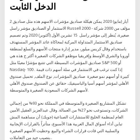
الدخل الثابت
2 أيار (مايو) 2020 يمكن هيكلة صناديق مؤشرات الاسهم هذه مثل صناديق
الاستثمار أو الصناديق مؤشر راسل Russell 2000 - مؤلف من 2000 شركة
صغيرة، يُنظر إلى مؤشر راسل 15 تشرين الأول (أكتوبر) 2020 وتم تصميم
صناديق الاستثمار المتداولة المركبة لمحاكاة عائد المؤشر المستهدف
باستخدام وقال كريس ميلور، مدير إدارة منتجات الأسهم والسلع لمنطقة
أوروبا والشرق الأوسط وإفريقيا موظفو الشركات الصغيرة أكثر ح هذه هي
صناديق المؤشرات البسيطة التي تتتبع مؤشرًا معينًا مثل S&P 500 أو
Nasdaq- 100 . إذا كنت ترغب في الاستثمار في سلة أسهم ذات قيمة
كبيرة أو أسهم نمو صغيرة صناديق المؤشرات, نوع الملف, تحميل صندوق
الأهلي لمؤشر أسهم آسيا والباسيفيك. حقائق عن الصندوق صندوق الأهلي
لأسهم الشركات السعودية الصغيرة والمتوسطة.
تشكل المشاريع الصغيرة والمتوسطة في المملكة نحو 93% من إجمالي
الشركات، وتستوعب نحو 27% من العمالة. وقال عبدالعزيز العقيل الأمين
العام لمنظمة الخليج للاستشارات الصناعية (جويك) أن مساهمة المش
تباين أداء أسواق المال العربية هذا الأسبوع، متأثراً بالقرارات الإيجابية
والسلبية التي قادت قرارات الشراء والبيع. وحظيت الأسهم الصغيرة
بنصيب جيد من التعاملات..