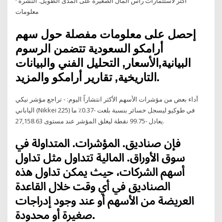
أكثر لاستثمارات رأس المال الصغيرة على المدى الطويل. النشرة ·
معلومات
إحصل على معلومات مفصلة حول سهم
أرامكو السعودية تتضمن الرسوم
البيانية,الأسعار, التحليل الفني والبيانات
التاريخية, تقارير أرامكو والمزيد.
أداء بعض من مؤشرات الأسهم الأكثر انتشاراً اليوم: - تراجع مؤشر نيكي
الياباني (Nikkei 225) في طوكيو ليسجل خسائر بنسبة بلغت -0.37٪ ما
يعادل -99.75 نقطة ليغلق المؤشر عند مستوى 27,158.63.
ﻓﺈن ﺻﻨﺎدﻳﻖ. اﳌﺆﺷﺮات. اﳌﺘﺪاوﻟﺔ ﰲ
ﺳﻮق اﻷوراق. اﳌﺎﻟﻴﺔ ﺗﺘﺪاول ﻣﺜﻞ ﺗﺪاول
أﺳﻬﻢ اﻟﺸﺮﻛﺎت، ﺣﻴﺚ ﳝﻜﻦ ﺗﺪاول ﻫﺬه
اﻟﺼﻨﺎدﻳﻖ ﰲ أي وﻗﺖ ﺧﻼل اﻟﻘﺎﻋﺪة
اﻟﻌﺮﻳﻀﺔ ﻣﻦ اﻷﺳﻬﻢ أو ﻋﻨﺪ وﺟﻮد إدراﺟﺎت
ﺻﻐﲑة أو ﳏﺪودة.