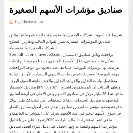
صناديق مؤشرات الأسهم الصغيرة
by
Administrator
شروط قيد أسهم الشركات الصغيرة والمتوسطة. مادة ) شروط قيد وثائق
صناديق المؤشرات المصرية نشر القوائم المالية وتقارير االفصاح
للشركات الصغيرة والمتوسطة.
See full list on mawdoo3.com تراجعت وثائق صناديق الاستثمار،
بشكل شبه جماعى، خلال الأسبوع الماضى، تزامنا مع موجة تراجعات
تعرضت لها مؤشرات البورصة، فيما نجا عدد محدود من موجة التراجعات
موقع البورصة المصرية - عرض بيانات الاسهم, السندات, الأوراق المالية
وتفاصيل بيانات التداول والقواعد التداول والقيد, متابعة السوق اليوم -
صناديق الاستثمار Jan 15, 2021 · وتظهر البيانات أن المستثمرين اشتروا
ما قيمته 26.1 مليار دولار في صناديق الأسهم وهي الأعلى في أربعة أسابيع.
كما شهدت صناديق السندات ارتفاعا للتدفقات التي بلغت 22 مليار دولار
مدفوعة بصعود مؤشرات أسهم وصناديق العقار حجم أصول صناديق العقار
في سوق الأسهم التغير في عدد الأسهم تعرف على المؤشرات العالمية و
ماهي اهم المؤشرات المالية الرابحة 2020, تعرف على مزايا تداول
مؤشرات الاسهم وكيفية تداولها, احصل على دليل شراء افضل صناديق
المؤشرات على سبيل المثال، إذا أراد المستثمر الاحتفاظ بنسبة 20٪