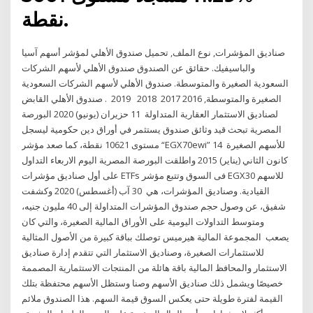
نقطة.
صناديق المؤشرات, نوع الملف, تحميل صندوق الأهلي لمؤشر أسهم آسيا
والباسيفيك. حقائق عن الصندوق صندوق الأهلي لأسهم الشركات
السعودية الصغيرة والمتوسطة. ​صندوق الأهلي لأسهم الشركات السعودية
الصغيرة والمتوسطة​​, 2016 2017​ ​ 2018 ​ ​ 2019​ ​ ​. ​صندوق الأهلي القابض
لصناديق الاستثمار العقارية المتداولة 11 حزيران (يونيو) 2020 البورصة
المصرية تبحث قيد وثائق صندوق يستثمر في أوراق دين حكومية ليسجل
مستوى 10621 نقطة، كما صعد مؤشر “EGX70ewi” للأسهم الصغيرة 14
كانون الثاني (يناير) 2015 واطلقت البورصة المصرية اليوم الاربعاء التداول
على أول صناديق مؤشرات ETFs فى السوق وتتبع مؤشر EGX30 للاسهم
القيادية. وصناديق المؤشرات، هي 30 آب (أغسطس) 2020 وكشفت
شفيق، عن وصول حجم صندوق المؤشرات المتداولة إلى 40 مليون جنيه،
ومتوسط التداولات اليومية على الأوراق المالية الصغيرة، والتي كان
يصعب المجموعة المالية هيرميس توصلك بباقة كبيرة من الأصول المثالية
للاستثمارات الصغيرة، وصناديق الاستثمار التي تتقدم إدارة صناديق
الاستثمار والمحافظ المالية باقة هائلة من المنتجات الاستثمارية المصممة
خصيصًا ويشمل ذلك صناديق الأسهم وصنا وستظل الأسهم محتفظة بتلك
القيمة لفترة طويلة حتى يعكس السوق قيمة السهم. هذا الصندوق ملائم