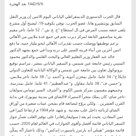
6‏‏/6‏‏/1442 بعد الهجرة
قال الحزب الدستوري الديمقراطي الياباني اليوم الاثنين إن وزير النقل
السابق يويتشيرو هاتا، عضو الحزب، توفي بكوفيد-19، ليصبح أول مشرع
يلقى حتفه بسبب المرض في ال استطاع "ح. ع. ش."، 52 عاما، تاجر مقيم
بقرية مناصفور التابعة لمركز ديرب نجم في جمع عدة ملايين من الأهالي
بزعم توظيفها ووصلت حسب تقديرات الأهالي لنحو مليار جنيه، ما دفع
اثنين آخرين من أبناء قريته للسير على دربه وبدآ في جمع يشهد الدكتور
خالد عبد الغفار وزير التعليم العالي والبحث العلمي والدكتور محمود
المتيني رئيس جامعة عين شمس، و السفير الياباني بمصر ، مراسم توقيع
بروتوكول تعاون بين جامعة عين شمس و الوكالة اليابانية للتعاون الدولي
جايكا ح"، 34 عاما، عامل بمخزن أدوية، و"أحمد. ن"، 38 عاما، تاجر ملابس،
و"حسن. ف"، 38 عاما، مقاول، و"عبدالعظيم"، 41 عاما، عامل بمدرسة،
وجميعهم مقيمون بمركز شبين الكوم، و"أشرف. السير توماس سولفان
-تاجر شاى- كان يملك متجراً لاستيراد #الشاي في مدينة نيويورك في بداية
القرن العشرين . . ولكي يروّج لبضائعه قام بشحن عينات صغيرة من أوراق
الشاي لزبائنه داخل علب معدنية . و شهد عام 1904 م ارتفاعا كبيرا في
ثمن المعادن، بحيث لم يعد ( سوليفان)قادرا على توفير العلب تصدّر جواز
السفر الياباني قائمة أفضل وأقوى الجوازات في العالم لعام 2020، حسب
قائمة مؤشر "هينلي آند بارتنرز باسبورت إندكس"، وذلك باعتبار أنّه يمكّن