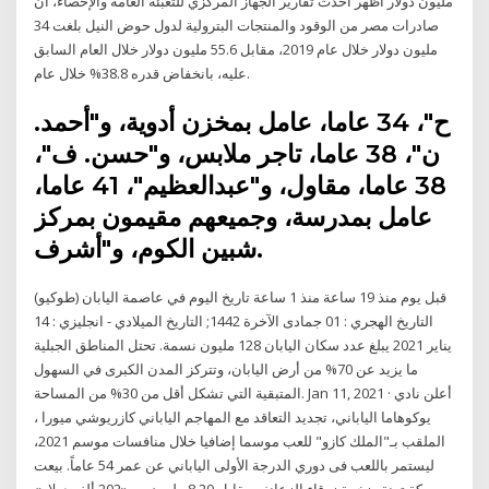
مليون دولار أظهر أحدث تقارير الجهاز المركزي للتعبئة العامة والإحصاء، أن
صادرات مصر من الوقود والمنتجات البترولية لدول حوض النيل بلغت 34
مليون دولار خلال عام 2019، مقابل 55.6 مليون دولار خلال العام السابق
عليه، بانخفاض قدره 38.8% خلال عام.
ح"، 34 عاما، عامل بمخزن أدوية، و"أحمد.
ن"، 38 عاما، تاجر ملابس، و"حسن. ف"،
38 عاما، مقاول، و"عبدالعظيم"، 41 عاما،
عامل بمدرسة، وجميعهم مقيمون بمركز
شبين الكوم، و"أشرف.
قبل يوم منذ 19 ساعة منذ 1 ساعة تاريخ اليوم في عاصمة اليابان (طوكيو)
التاريخ الهجري : 01 جمادى الآخرة 1442; التاريخ الميلادي - انجليزي : 14
يناير 2021 يبلغ عدد سكان اليابان 128 مليون نسمة. تحتل المناطق الجبلية
ما يزيد عن 70% من أرض اليابان، وتتركز المدن الكبرى في السهول
المتبقية التي تشكل أقل من 30% من المساحة. Jan 11, 2021 · أعلن نادي
يوكوهاما الياباني، تجديد التعاقد مع المهاجم الياباني كازريوشي ميورا ،
الملقب بـ"الملك كازو" للعب موسما إضافيا خلال منافسات موسم 2021،
ليستمر باللعب فى دوري الدرجة الأولى الياباني عن عمر 54 عاماً. بيعت