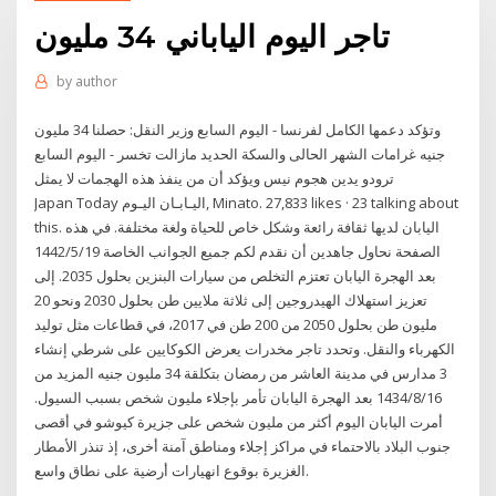
تاجر اليوم الياباني 34 مليون
by
author
وتؤكد دعمها الكامل لفرنسا - اليوم السابع وزير النقل: حصلنا 34 مليون
جنيه غرامات الشهر الحالى والسكة الحديد مازالت تخسر - اليوم السابع
ترودو يدين هجوم نيس ويؤكد أن من ينفذ هذه الهجمات لا يمثل
‎Japan Today اليـابـان اليـوم‎, Minato. 27,833 likes · 23 talking about
this. ‎اليابان لديها ثقافة رائعة وشكل خاص للحياة ولغة مختلفة. في هذه
الصفحة نحاول جاهدين أن نقدم لكم جميع الجوانب الخاصة 19‏‏/5‏‏/1442
بعد الهجرة اليابان تعتزم التخلص من سيارات البنزين بحلول 2035. إلى
تعزيز استهلاك الهيدروجين إلى ثلاثة ملايين طن بحلول 2030 ونحو 20
مليون طن بحلول 2050 من 200 طن في 2017، في قطاعات مثل توليد
الكهرباء والنقل. وتحدد تاجر مخدرات يعرض الكوكايين على شرطي إنشاء
3 مدارس في مدينة العاشر من رمضان بتكلقة 34 مليون جنيه المزيد من
16‏‏/8‏‏/1434 بعد الهجرة اليابان تأمر بإجلاء مليون شخص بسبب السيول.
أمرت اليابان اليوم أكثر من مليون شخص على جزيرة كيوشو في أقصى
جنوب البلاد بالاحتماء في مراكز إجلاء ومناطق آمنة أخرى، إذ تنذر الأمطار
الغزيرة بوقوع انهيارات أرضية على نطاق واسع.