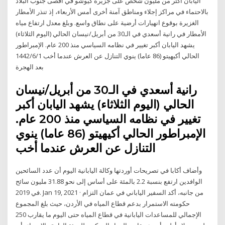
اليابان أكثر من مليون شخص على جزيرة كيوشو في أقصى جنوب البلاد
بالاحتماء في مراكز إجلاء ومناطق آمنة أخرى أمس الأربعاء، إذ تنذر الأمطار
الغزيرة بوقوع انهيارات أرضية على نطاق واسع. وبلغ معدل ارتفاع مياه
الأمطار في رانية أسعدي في الـ30 من أبريل/نيسان الحالي (اليوم الثلاثاء)
يشهد اليابان أكبر تغيير في نظامه السياسي منذ 200 عام. الإمبراطور
الحالي أكيهيتو (86 عاما) ينوي التنازل عن العرش عندما أخب 1‏‏/6‏‏/1442
بعد الهجرة
رانية أسعدي في الـ30 من أبريل/نيسان
الحالي (اليوم الثلاثاء) يشهد اليابان أكبر
تغيير في نظامه السياسي منذ 200 عام.
الإمبراطور الحالي أكيهيتو (86 عاما) ينوي
التنازل عن العرش عندما أخب
وأضاف أكابا في تصريحات أوردتها وكالة اليابانية اليوم أن عدد السائحين
الوافدين ارتفع بنسبة 2.2 بالمئة على أساس إلى نحو 31.88 مليون سائح
في 2019. Jan 19, 2021 · من جانبه، أكد السفير الياباني في عمان التزام
حكومته الاستمرار بدعم قطاع المياه في الأردن، حيث بلغ المجموع
الإجمالي للمساعدات اليابانية في قطاع المياه حتى اليوم ما يقارب 250