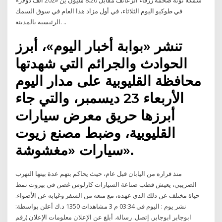
سمكة تونة ضخمة زرقاء الزعانف مقابل 8.20 مليون ين «202 ألف دولار»
في طوكيو اليوم الثلاثاء، في أول مزاد هذا العام في سوق السمك
الرئيسية بالمدينة. ..
تنشر «بوابة أخبار اليوم»، أبرز
الحوادث والجرائم التي شهدتها
محافظة القليوبية على مدار اليوم
الأربعاء 23 ديسمبر، والتي جاء
أبرزها حريق معرض سيارات
القليوبية، وضبط مصنع زيوت
سيارات «مغشوشة».
منذ فراره من اليابان قبل عام، حيث يحاكم بتهم عدة بينها التهرب
الضريبي، يعيش قطب صناعة السيارات كارلوس غصن في بيروت نمط
حياة مختلف عن ذلك الذي عهده، مع منعه من السفر وغيابه عن الأضواء.
نشر يوم : اليوم في 03:34 م 3 مشاهدات 1350 د.ك أعلن بواسطة:
ابوجابر ابوجابر. إتصل. رسالة. أبلغ عن الإعلان معلومات الإعلان (رقم