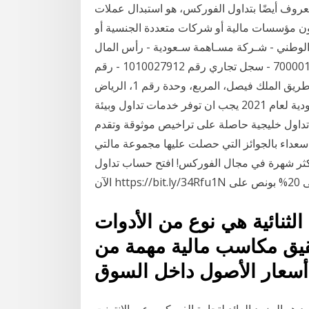
معروف أيضًا بتداول الفوركس، هو استبدال عملات
تكون مؤسسات مالية أو شركات متعددة الجنسية أو
بعد الهجرة البنك العربي الوطني - شـركة مسـاهمة سـعودية - رأس المال
المدفوع 15,000 مليون ريال - الرقم الموحد 7000018007 - سجل تجاري رقم 1010027912 - رقم
الترخيص (4017/ م/ أ/254) - العنوان الوطني 7317 طريق الملك فيصل، المربع، وحدة رقم 1، الرياض
12613-3536 - … افضل شركات تداول العملات في السعودية لعام 2021 يجب ان توفر خدمات تداول وبيئة
 تداول خليجية حاصلة على تراخيص موثوقة وتقدم
عداء بالجوائز التي حصلت عليها مجموعة مالتي
لأكثر شهرة في مجال الفوركس! افتح حساب تداول
ونص على
لثنائية هي نوع من الأدوات
حقيق مكاسب مالية مهمة من
 هو المزود الرائد لتجارة الفوركس عبر الإنترنت