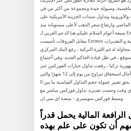
ر تنافسية، وسيولة جيدة ومجموعة من أكثر من في
ة والأوروبية وتداول سندات الخزينة الأمريكية على
 الماضي وارتفاع سعر الذهب لأعلى مستوياته منذ
سبعة أعوام السلام عليكم هنا الدعم العربي لـ Exness شركة الوساطة الرائدة في سوق الفوركس و العقود
مقابل الفروقات تأسست Exness في عام 2008 و حصلت على العديد من الجوائز الدولية و التقديرات
محاولة لدعم الليرة التركية ، رفع البنك المركزي
متوقع ، في ظل قيادة الحاكم الجديد. وفي أجتماع
هورية تركيا ، رفعت تداول خيارات الفوركس عبر
الإنترنت مع ساكسو بنك.و تمتع بالوصول إلى 44 خيارًا مع آجال استحقاق تتراوح من يوم إلى 12 شهرًا والتي
تتيح لك التداول عبر جميع الأجهزة. يحتفظ بنك دوكاسكوبي بحق تغيير عمولة حجم التداول القياسية ما بين 0
 المُتداول في أي وقت وحسب تقديره. تداول فوركس مباشر مع
وسيط فوركس سويسري - منصة اي سي ان
لرافعة المالية يحمل قدراً
لمهم أن تكون على علم بهذه