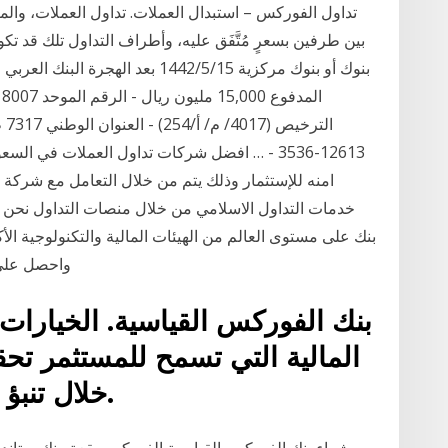
تداول الفوركس – استبدال العملات. تداول العملات، وال
بين طرفين بسعرٍ مُتَّفَق عليه، وأطراف التداول تلك قد 
بنوك أو بنوك مركزية 15‏‏/5‏‏/1442 
امنه للإستثمار وذلك يتم من خلال التعامل مع شركة
خدمات التداول الاسلامي من خلال منصات التداول نحن س
بنك على مستوى العالم من الهيئات المالية والتكنولوجية ا
الآن https://bit.ly/34Rfu1N واحصل على 20% ب
بنك الفوركس القياسية. الخيارات ا
المالية التي تسمح للمستثمر ت
خلال تنبؤ أسعار الأصول داخل السوق.
شراء بنك الفوركس القياسية الفوركس بقعة. بنك ستاندرد