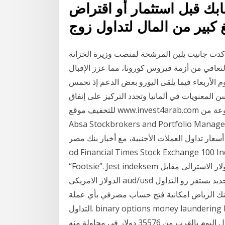
بك قبل استثمار أو اقتراض
 كبير من المال لتداول زوج
ن أكدت جانيت يلين المرشحة لمنصب وزيرة الخزانة
لتعافي من أزمة فيروس كورونا، مما عزز الإقبال
م الأربعاء فيما يلقى اليورو بعض الدعم إذ تحمس
 المعنويات في ألمانيا وتجدد التركيز على إنفاق
للتخفيف موقع www.invest4arab.com هو موقع لمحترفي تداول الفوركس، حيث يوفر لك مجموعة من
Absa Stockbrokers and Portfolio  أسعار العملات
 العملات الأجنبية، مع أخبار بنك مصر. Indeks FTSE 100 jest to skrót
od Financial Times Stock Exchange 100 In
“Footsie”. Jest indeksem فى بداية تعاملات هذا الاسبوع تراجع زوج العملات الدولار الاسترالى مقابل
الدولار الامريكى aud/usd الى مستوى الدعم 0.7666 ووسط حذر للمستثمرين من جديد يستقر زو التداول
ن بنك الرياض امكانية فتح حساب مصرفي بأي عملة
التداول. binary options money laundering hycm فخورة للاحتفال بمرور 40 عاما من التميز في تقديم
خدمات التداول. ارتد سعر البيتكوين من أدنى مستوى له خلال اليوم بالقرب من 35576 دولار في محاولة منه