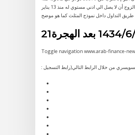
لكسر مستويات 36781 دولار، في الوقت الحالي يحاول الزوج أن لا يصل الي ادني مستوي له منذ 13 يناير
طريق التداول داخل نموذج المثلث كما هو موضح
‏‏/1434 بعد الهجرة
لسويسري من خلال الرابط التالي(رابط التسجيل