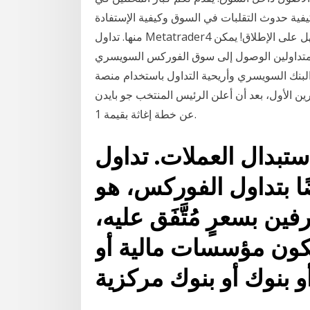
يفية حدوث التقلبات في السوق وكيفية الإستفادة
منها. تداول Metatrader4 مع دوكاسكوبي. الانتقال إلى دوكاسكوبي بنك أصبح الأسهل على الإطلاق! يمكن
داولين الوصول إلى سوق الفوركس السويسري SWFX عبر منصة Metatrader4 وأن يجمعوا بين أمان
لبنك السويسري وأريحية التداول باستخدام منصة Jan 19, 2021 · تراجعت الأسهم الأمريكية بتداولات يوم
ت أسبوع هو الأسوأ منذ 30 أكتوبر/ تشرين الأول، بعد أن أعلن الرئيس المنتخب جو بايدن
عن خطة إغاثة بقيمة 1.
تبدال العملات. تداول
ا بتداول الفوركس، هو
ن بسعرٍ مُتَّفَق عليه،
كون مؤسسات مالية أو
 بنوك أو بنوك مركزية