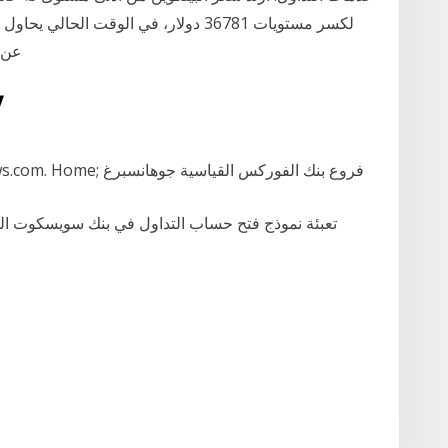
عن 
21‏‏/6
Toggle navigation www.arab-finance-news.com. Home; فروع بنك الفوركس القياسية جوهانسبرغ
: تعبئة نموذج فتح حساب التداول في بنك سويسكوت ا