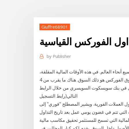
Giuffre68901
اول الفوركس القياسية
by
Publisher
أنحاء العالم. في هذه الأوقات المالية المقلقة،
يبحث الناس عن السوق الصلب الذي لم يتأثر بالأزمة، وسوق الفوركس هو ذلك السوق. هناك ما يقرب من 4
داول في بنك سويسكوت السويسري من خلال الرابط
التالي(رابط التسجيل
 العملات الفورية. ويشير المصطلح "فوري" إلى
تم في غضون يومي عمل بعد تاريخ التداول (المعروف كـ T+2) 1 . بنك
 المالية التي تسمح للمستثمر تحقيق مكاسب مالية
اخل السوق. يقدم لكم كبار المحللين في fxtm شرح وتحليل لحركة